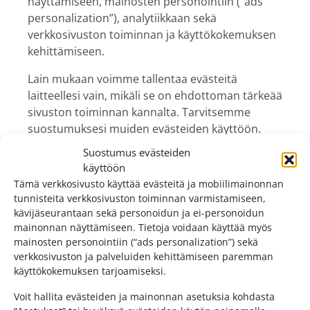
näyttämiseen, mainosten personointiin (“ads
personalization”), analytiikkaan sekä
verkkosivuston toiminnan ja käyttökokemuksen
kehittämiseen.
Lain mukaan voimme tallentaa evästeitä
laitteellesi vain, mikäli se on ehdottoman tärkeää
sivuston toiminnan kannalta. Tarvitsemme
suostumuksesi muiden evästeiden käyttöön.
Suostumus evästeiden
Tämä sivusto käyttää erityyppisiä evästeitä. Osa
käyttöön
evästeistä on sivuillamme esiintyvien
Tämä verkkosivusto käyttää evästeitä ja mobiilimainonnan
kolmansien osapuolten palveluiden asettamia.
tunnisteita verkkosivuston toiminnan varmistamiseen,
kävijäseurantaan sekä personoidun ja ei-personoidun
Käytämme Googlen palveluita mainonnan,
mainonnan näyttämiseen. Tietoja voidaan käyttää myös
analytiikan ja mainosten personoinnin
mainosten personointiin (“ads personalization”) sekä
toteuttamiseen. Google voi käyttää evästeitä,
verkkosivuston ja palveluiden kehittämiseen paremman
mobiilimainonnan tunnisteita sekä muita
käyttökokemuksen tarjoamiseksi.
tunnisteita personoidun ja ei-personoidun
Voit hallita evästeiden ja mainonnan asetuksia kohdasta
mainonnan näyttämiseen ja mittaamiseen.