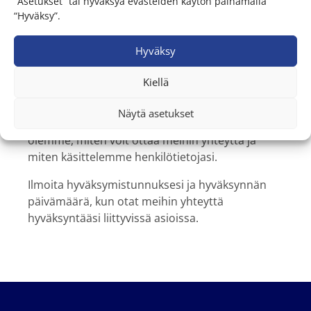
“Asetukset” tai hyväksyä evästeiden käytön painamalla
“Hyväksy”.
Lisätietoja siitä, miten Google käsittelee tietoja,
löydät täältä:
Google Business Data Responsibility Site
Hyväksy
Voit muuttaa tai peruuttaa hyväksyntäsi
Kiellä
sivustollamme evästeilmoituksen kautta.
Näytä asetukset
Lue tietosuojaselosteestamme lisää siitä, keitä
olemme, miten voit ottaa meihin yhteyttä ja
miten käsittelemme henkilötietojasi.
Ilmoita hyväksymistunnuksesi ja hyväksynnän
päivämäärä, kun otat meihin yhteyttä
hyväksyntääsi liittyvissä asioissa.