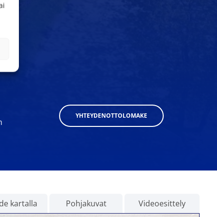
ai
YHTEYDENOTTOLOMAKE
m
e kartalla
Pohjakuvat
Videoesittely