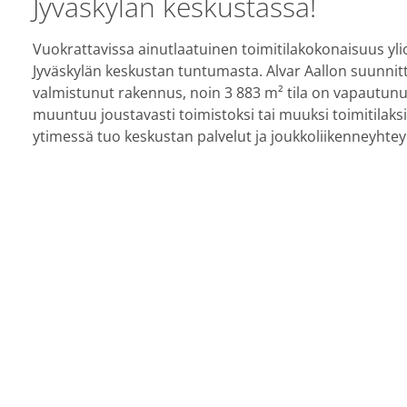
Jyväskylän keskustassa!
Vuokrattavissa ainutlaatuinen toimitilakokonaisuus yli
Jyväskylän keskustan tuntumasta. Alvar Aallon suunni
valmistunut rakennus, noin 3 883
m²
tila on vapautunu
muuntuu joustavasti toimistoksi tai muuksi toimitilaksi
ytimessä tuo keskustan palvelut ja joukkoliikenneyhtey