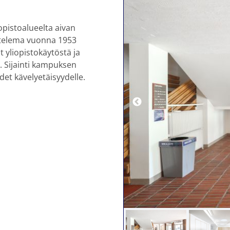
opistoalueelta aivan
ttelema vuonna 1953
t yliopistokäytöstä ja
. Sijainti kampuksen
det kävelyetäisyydelle.