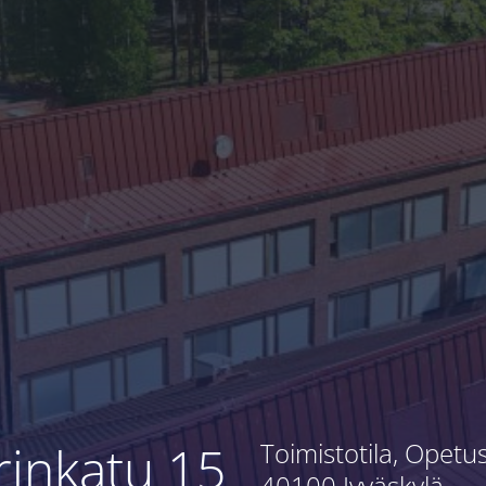
inkatu 15
Toimistotila, Opet
40100 Jyväskylä