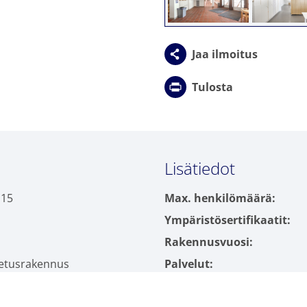
Clic
Jaa ilmoitus
Tulosta
Clic
Lisätiedot
 15
Max. henkilömäärä:
Ympäristösertifikaatit:
Rakennusvuosi:
petusrakennus
Palvelut:
Verkkosivusto: