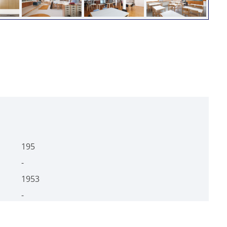
k to accept markkinointi cookies and
enable this content
k to accept markkinointi cookies and
enable this content
195
-
1953
-
www.collierstoimitilat.com/jyvaskylan-
kampus/