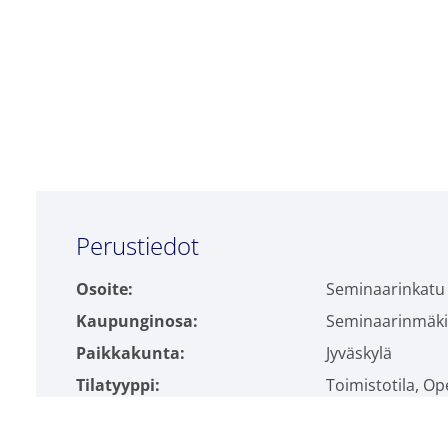
Perustiedot
Osoite:
Seminaarinkatu
Kaupunginosa:
Seminaarinmäki
Paikkakunta:
Jyväskylä
Tilatyyppi:
Toimistotila, O
Pinta-ala:
3883m²