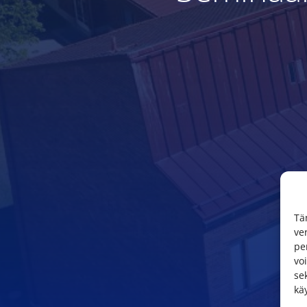
Tä
ve
pe
vo
se
kä