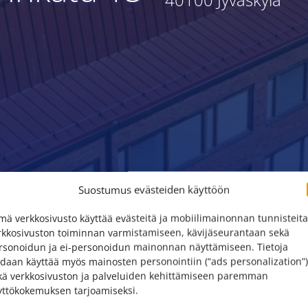
Suostumus evästeiden käyttöön
mä verkkosivusto käyttää evästeitä ja mobiilimainonnan tunnisteita
rkkosivuston toiminnan varmistamiseen, kävijäseurantaan sekä
rsonoidun ja ei-personoidun mainonnan näyttämiseen. Tietoja
idaan käyttää myös mainosten personointiin (“ads personalization”)
kä verkkosivuston ja palveluiden kehittämiseen paremman
yttökokemuksen tarjoamiseksi.