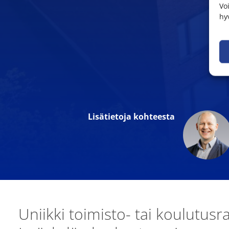
Vo
hy
Lisätietoja kohteesta
Uniikki toimisto- tai koulutus