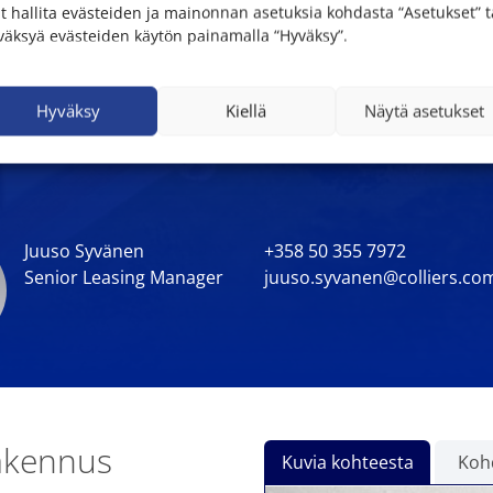
it hallita evästeiden ja mainonnan asetuksia kohdasta “Asetukset” t
väksyä evästeiden käytön painamalla “Hyväksy”.
Hyväksy
Kiellä
Näytä asetukset
Juuso Syvänen
+358 50 355 7972
Senior Leasing Manager
juuso.syvanen@colliers.co
rakennus
Kuvia kohteesta
Kohd