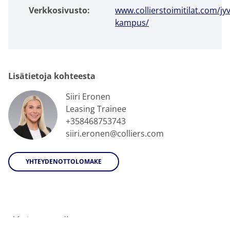
Verkkosivusto:
www.collierstoimitilat.com/jy
kampus/
Lisätietoja kohteesta
Siiri Eronen
Leasing Trainee
+358468753743
siiri.eronen@colliers.com
YHTEYDENOTTOLOMAKE
Katso myös