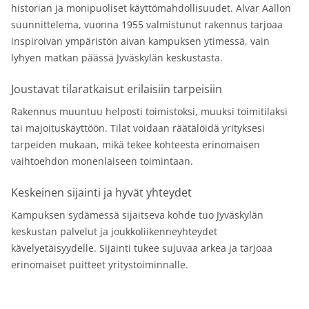
historian ja monipuoliset käyttömahdollisuudet. Alvar Aallon
suunnittelema, vuonna 1955 valmistunut rakennus tarjoaa
inspiroivan ympäristön aivan kampuksen ytimessä, vain
lyhyen matkan päässä Jyväskylän keskustasta.
Joustavat tilaratkaisut erilaisiin tarpeisiin
Rakennus muuntuu helposti toimistoksi, muuksi toimitilaksi
tai majoituskäyttöön. Tilat voidaan räätälöidä yrityksesi
tarpeiden mukaan, mikä tekee kohteesta erinomaisen
vaihtoehdon monenlaiseen toimintaan.
Keskeinen sijainti ja hyvät yhteydet
Kampuksen sydämessä sijaitseva kohde tuo Jyväskylän
keskustan palvelut ja joukkoliikenneyhteydet
kävelyetäisyydelle. Sijainti tukee sujuvaa arkea ja tarjoaa
erinomaiset puitteet yritystoiminnalle.