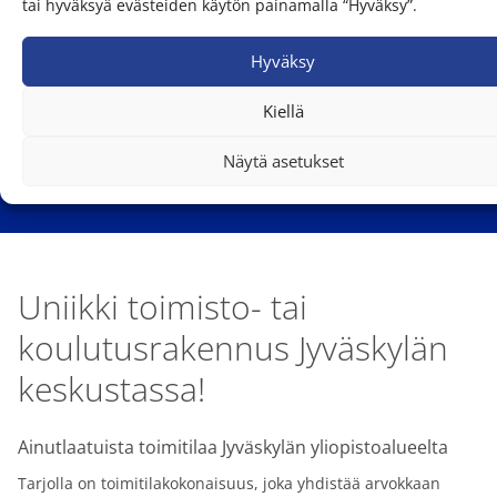
tai hyväksyä evästeiden käytön painamalla “Hyväksy”.
Hyväksy
Toimistotila, Majoitusrakennus,
Opetusrakennus 443m²,
Kiellä
Seminaarinmäki
Näytä asetukset
40100 Jyväskylä
Uniikki toimisto- tai
koulutusrakennus Jyväskylän
keskustassa!
Ainutlaatuista toimitilaa Jyväskylän yliopistoalueelta
Tarjolla on toimitilakokonaisuus, joka yhdistää arvokkaan