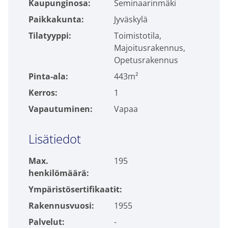
Kaupunginosa:
Seminaarinmäki
Paikkakunta:
Jyväskylä
Tilatyyppi:
Toimistotila,
Majoitusrakennus,
Opetusrakennus
Pinta-ala:
443m²
Kerros:
1
Vapautuminen:
Vapaa
Lisätiedot
Max.
195
henkilömäärä:
Ympäristösertifikaatit:
-
Rakennusvuosi:
1955
Palvelut:
-