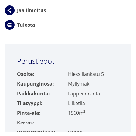
Jaa ilmoitus
Tulosta
Click to accept markkinointi cookies and
Perustiedot
enable this content
Osoite:
Hiessillankatu 5
Kaupunginosa:
Myllymäki
Paikkakunta:
Lappeenranta
Tilatyyppi:
Liiketila
Pinta-ala:
1560m²
Kerros:
-
Vapautuminen:
Vapaa