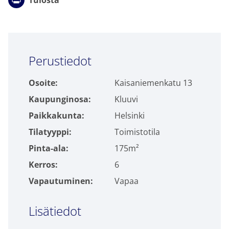
Tulosta
Click to accept markkinointi cookies and
Perustiedot
enable this content
Osoite:
Kaisaniemenkatu 13
Kaupunginosa:
Kluuvi
Paikkakunta:
Helsinki
Tilatyyppi:
Toimistotila
Pinta-ala:
175m²
Kerros:
6
Vapautuminen:
Vapaa
Lisätiedot