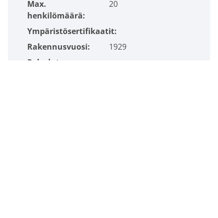
Max.
20
henkilömäärä:
Ympäristösertifikaatit:
-
Rakennusvuosi:
1929
Palvelut:
-
Verkkosivusto:
https://kaisaniemenkatu13.fi/
Lisätietoja kohteesta
Sami Hyryläinen
Leasing Manager
+358 50 310 0041
sami.hyrylainen@colliers.com
YHTEYDENOTTOLOMAKE