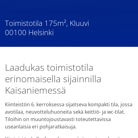
Toimistotila 175m², Kluuvi
00100 Helsinki
Laadukas toimistotila
erinomaisella sijainnilla
Kaisaniemessä
Kiinteistön 6. kerroksessa sijaitseva kompakti tila, jossa
avotilaa, neuvotteluhuoneita sekä keittiö- ja wc-tilat.
Tiloihin on muuntojoustavasti toteutettavissa
useanlaisia eri pohjaratkaisuja.