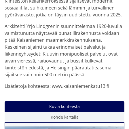
Kiinteistön kellarikerroksessa sijaitsevat modernit
sosiaalitilat suihkuineen sekä lämmin ja turvallinen
pyörävarasto, jotka on täysin uudistettu vuonna 2025.
Arkkitehti Yrjö Lindgrenin suunnittelemaa 1920-luvulla
valmistunutta näyttävää punatiilirakennusta voidaan
pitää Kaisaniemen maamerkkirakennuksena.
Keskeinen sijainti takaa erinomaiset palvelut ja
liikenneyhteydet: Kluuvin monipuoliset palvelut ovat
aivan vieressä, raitiovaunut ja bussit kulkevat
kiinteistön edestä, ja Helsingin päärautatieasema
sijaitsee vain noin 500 metrin päässä.
Lisätietoja kohteesta: www.kaisaniemenkatu13.fi
Kuvia kohteesta
Kohde kartalla