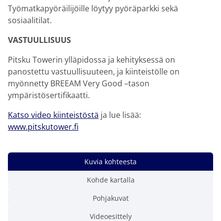
Työmatkapyöräilijöille löytyy pyöräparkki sekä
sosiaalitilat.
VASTUULLISUUS
Pitsku Towerin ylläpidossa ja kehityksessä on
panostettu vastuullisuuteen, ja kiinteistölle on
myönnetty BREEAM Very Good –tason
ympäristösertifikaatti.
Katso video kiinteistöstä
ja lue lisää:
www.pitskutower.fi
Kuvia kohteesta
Kohde kartalla
Pohjakuvat
Videoesittely