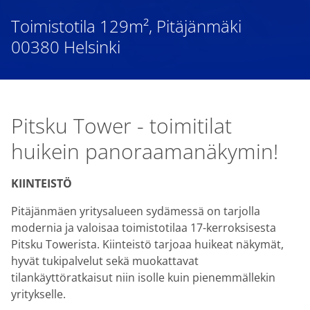
Toimistotila 129m², Pitäjänmäki
00380 Helsinki
Pitsku Tower - toimitilat
huikein panoraamanäkymin!
KIINTEISTÖ
Pitäjänmäen yritysalueen sydämessä on tarjolla
modernia ja valoisaa toimistotilaa 17-kerroksisesta
Pitsku Towerista. Kiinteistö tarjoaa huikeat näkymät,
hyvät tukipalvelut sekä muokattavat
tilankäyttöratkaisut niin isolle kuin pienemmällekin
yritykselle.