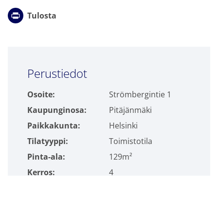
Tulosta
Click to accept markkinointi cookies and
Perustiedot
enable this content
Osoite:
Strömbergintie 1
Kaupunginosa:
Pitäjänmäki
Paikkakunta:
Helsinki
Tilatyyppi:
Toimistotila
Pinta-ala:
129m²
Kerros:
4
Vapautuminen:
Vapaa
Lisätiedot