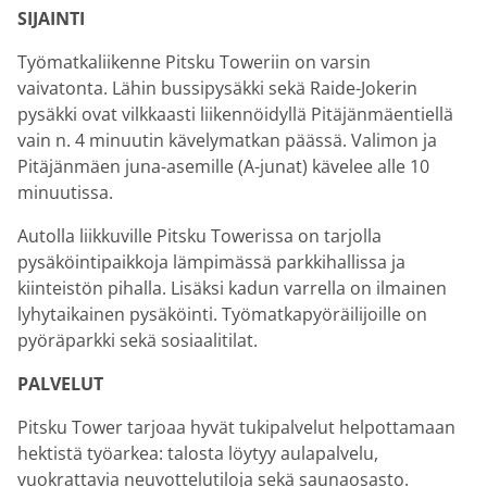
SIJAINTI
Työmatkaliikenne Pitsku Toweriin on varsin
vaivatonta. Lähin bussipysäkki sekä Raide-Jokerin
pysäkki ovat vilkkaasti liikennöidyllä Pitäjänmäentiellä
vain n. 4 minuutin kävelymatkan päässä. Valimon ja
Pitäjänmäen juna-asemille (A-junat) kävelee alle 10
minuutissa.
Autolla liikkuville Pitsku Towerissa on tarjolla
pysäköintipaikkoja lämpimässä parkkihallissa ja
kiinteistön pihalla. Lisäksi kadun varrella on ilmainen
lyhytaikainen pysäköinti. Työmatkapyöräilijoille on
pyöräparkki sekä sosiaalitilat.
PALVELUT
Pitsku Tower tarjoaa hyvät tukipalvelut helpottamaan
hektistä työarkea: talosta löytyy aulapalvelu,
vuokrattavia neuvottelutiloja sekä saunaosasto.