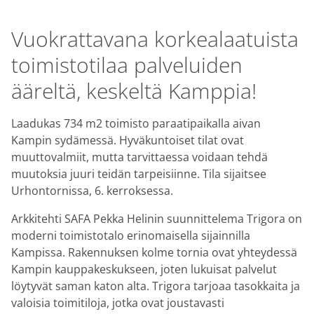
Vuokrattavana korkealaatuista
toimistotilaa palveluiden
ääreltä, keskeltä Kamppia!
Laadukas 734 m2 toimisto paraatipaikalla aivan
Kampin sydämessä. Hyväkuntoiset tilat ovat
muuttovalmiit, mutta tarvittaessa voidaan tehdä
muutoksia juuri teidän tarpeisiinne. Tila sijaitsee
Urhontornissa, 6. kerroksessa.
Arkkitehti SAFA Pekka Helinin suunnittelema Trigora on
moderni toimistotalo erinomaisella sijainnilla
Kampissa. Rakennuksen kolme tornia ovat yhteydessä
Kampin kauppakeskukseen, joten lukuisat palvelut
löytyvät saman katon alta. Trigora tarjoaa tasokkaita ja
valoisia toimitiloja, jotka ovat joustavasti