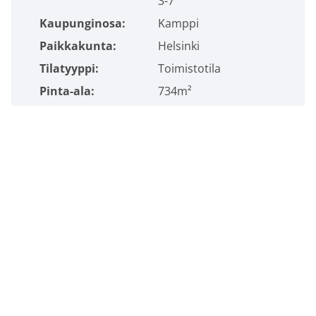
3-7
Kaupunginosa:
Kamppi
Paikkakunta:
Helsinki
Tilatyyppi:
Toimistotila
Pinta-ala:
734m²
Kerros:
6
Vapautuminen:
Vapaa
Lisätiedot
Max.
70
henkilömäärä:
Ympäristösertifikaatit:
BREEAM - Very Good
Rakennusvuosi:
2005
Palvelut:
Tietoliikenne,
Lounasravintola