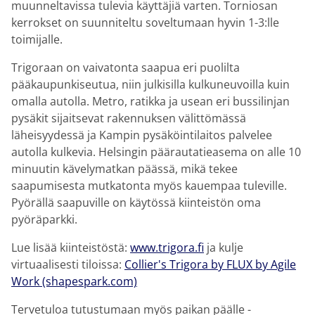
muunneltavissa tulevia käyttäjiä varten. Torniosan
kerrokset on suunniteltu soveltumaan hyvin 1-3:lle
toimijalle.
Trigoraan on vaivatonta saapua eri puolilta
pääkaupunkiseutua, niin julkisilla kulkuneuvoilla kuin
omalla autolla. Metro, ratikka ja usean eri bussilinjan
pysäkit sijaitsevat rakennuksen välittömässä
läheisyydessä ja Kampin pysäköintilaitos palvelee
autolla kulkevia. Helsingin päärautatieasema on alle 10
minuutin kävelymatkan päässä, mikä tekee
saapumisesta mutkatonta myös kauempaa tuleville.
Pyörällä saapuville on käytössä kiinteistön oma
pyöräparkki.
Lue lisää kiinteistöstä:
www.trigora.fi
ja kulje
virtuaalisesti tiloissa:
Collier's Trigora by FLUX by Agile
Work (shapespark.com)
Tervetuloa tutustumaan myös paikan päälle -