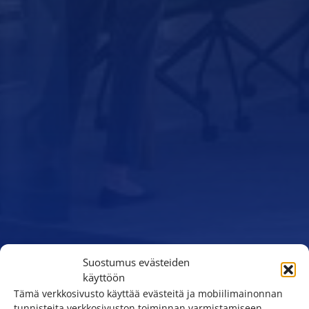
Suostumus evästeiden
käyttöön
Tämä verkkosivusto käyttää evästeitä ja mobiilimainonnan
tunnisteita verkkosivuston toiminnan varmistamiseen,