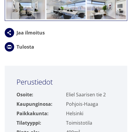
Jaa ilmoitus
Tulosta
Click to accept markkinointi cookies and
Perustiedot
enable this content
Osoite:
Eliel Saarisen tie 2
Kaupunginosa:
Pohjois-Haaga
Paikkakunta:
Helsinki
Tilatyyppi:
Toimistotila