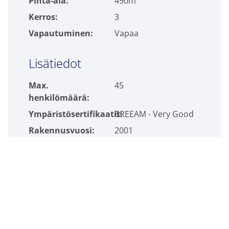
Pinta-ala:
490m²
Kerros:
3
Vapautuminen:
Vapaa
Lisätiedot
Max.
45
henkilömäärä:
Ympäristösertifikaatit:
BREEAM - Very Good
Rakennusvuosi:
2001
Palvelut:
Siivouspalvelu,
Kuntosali, Catering,
Lounasravintola,
Autopaikka - Piha
Verkkosivusto:
https://xhaaga.fi/