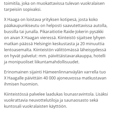
toimitila, joka on muokattavissa tulevan vuokralaisen
tarpeisiin sopivaksi.
X Haaga on loistava yrityksen kotipesä, josta koko
pääkaupunkiseutu on helposti saavutettavissa autolla,
bussilla tai junalla. Pikaraitiotie Raide-Jokerin pysäkki
on aivan X Haagan vieressä. Kiinteistö sijaitsee lyhyen
matkan päässä Helsingin keskustasta ja 20 minuuttia
lentoasemalta. Kiinteistön välittömässä läheisyydessä
on hyvät palvelut: mm. päivittäistavarakauppa, hotelli
ja monipuoliset liikuntamahdollisuudet.
Erinomainen sijainti Hämeenlinnanväylän varrella tuo
X Haagalle päivittäin 40 000 ajoneuvossa matkustavan
ihmisen huomion.
Kiinteistössä palvelee laadukas lounasravintola. Lisäksi
vuokrattavia neuvottelutiloja ja saunaosasto sekä
kuntosali vuokralaisten käyttöön.