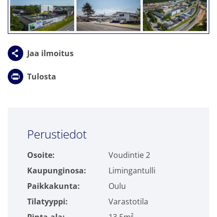
Jaa ilmoitus
Tulosta
Click to accept markkinointi cookies and
Perustiedot
enable this content
Osoite:
Voudintie 2
Kaupunginosa:
Limingantulli
Paikkakunta:
Oulu
Tilatyyppi:
Varastotila