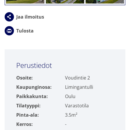
Jaa ilmoitus
Tulosta
Click to accept markkinointi cookies and
Perustiedot
enable this content
Osoite:
Voudintie 2
Kaupunginosa:
Limingantulli
Paikkakunta:
Oulu
Tilatyyppi:
Varastotila
Pinta-ala:
3.5m²
Kerros:
-