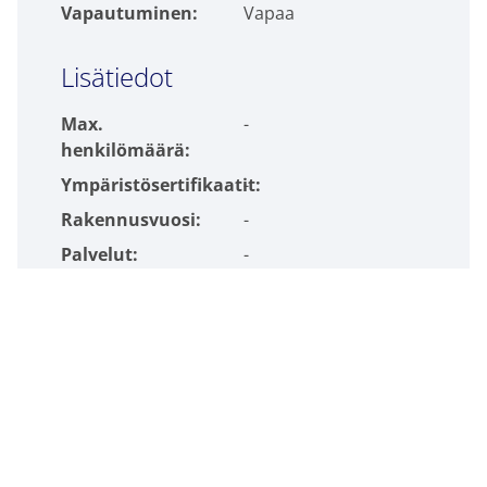
Vapautuminen:
Vapaa
Lisätiedot
Max.
-
henkilömäärä:
Ympäristösertifikaatit:
-
Rakennusvuosi:
-
Palvelut:
-
Verkkosivusto:
-
Lisätietoja kohteesta
Saija Ylinen
Leasing Manager