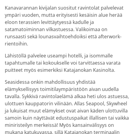
Kanavarannan kivijalan suositut ravintolat palvelevat
ympäri vuoden, mutta erityisesti kesäisin alue herää
eloon terassien levittäytyessä kadulle ja
satamatoiminnan vilkastuessa. Valikoimaa on
runsaasti sekä lounasvaihtoehdoiksi että afterwork-
rientoihin.
Lähistöllä palvelee useampi hotelli, ja isommalle
tapahtumalle tai kokoukselle voi tarvittaessa varata
puitteet myös esimerkiksi Katajanokan Kasinolta.
Seasidessa onkin mahdollisuus yhdistää
elämyksellisyys toimitilaympäristöön aivan uudella
tavalla. Sykkivä ravintolaelämä alkaa heti ulos astuessa,
ulottuen kauppatorin vilinään. Allas Seapool, Skywheel
ja lukuisat muut elämykset ovat aivan käden ulottuvilla
samoin kuin näyttävät edustuspaikat illallisen tai vaikka
miniristeilyn merkeissä! Myös kansainvälisyys on
mukana katukuvassa, sillä Katajanokan terminaalin