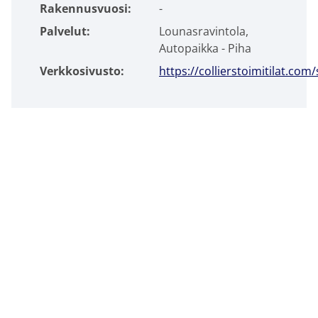
Rakennusvuosi:
-
Palvelut:
Lounasravintola,
Autopaikka - Piha
Verkkosivusto:
https://collierstoimitilat.com
Lisätietoja kohteesta
Petri Ikonen
Leasing Manager
+358 50 347 7541
petri.ikonen@colliers.com
YHTEYDENOTTOLOMAKE