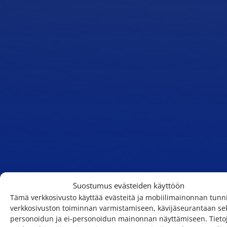
Suostumus evästeiden käyttöön
Tämä verkkosivusto käyttää evästeitä ja mobiilimainonnan tunni
verkkosivuston toiminnan varmistamiseen, kävijäseurantaan se
personoidun ja ei-personoidun mainonnan näyttämiseen. Tieto