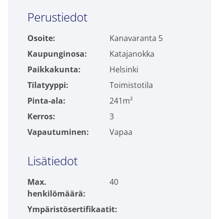
Click to accept markkinointi cookies and
Perustiedot
enable this content
Osoite:
Kanavaranta 5
Kaupunginosa:
Katajanokka
Paikkakunta:
Helsinki
Tilatyyppi:
Toimistotila
Pinta-ala:
241m²
Kerros:
3
Vapautuminen:
Vapaa
Lisätiedot
Max.
40
henkilömäärä:
Ympäristösertifikaatit:
-