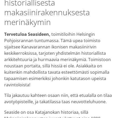
historiallisesta
makasiinirakennuksesta
merinäkymin
Tervetuloa Seasideen,
toimitiloihin Helsingin
Pohjoisrannan tuntumassa. Tämä upea toimisto
sijaitsee Kanavarannan ikonisen makasiinirivin
keskikerroksissa, tarjoten yhdistelmän historiallista
arkkitehtuuria ja hurmaavia merinäkymiä. Toimistoon
noustaan portaita, sillä hissiä ei ole. Asiakkaita on
kuitenkin mahdollista tavata esteettömästi sopimalla
tapaamisen esimerkiksi johonkin katutason upeista
ravintoloista!
Tila jakautuu kahteen osaan niin, että etualalla on tilaa
avotyöpisteille, ja takatilassa taas neuvotteluhuone.
Seaside on osa Katajanokan historiaa, sillä