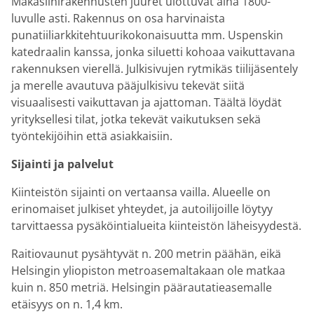
Makasiinirakennusten juuret ulottuvat aina 1800-
luvulle asti. Rakennus on osa harvinaista
punatiiliarkkitehtuurikokonaisuutta mm. Uspenskin
katedraalin kanssa, jonka siluetti kohoaa vaikuttavana
rakennuksen vierellä. Julkisivujen rytmikäs tiilijäsentely
ja merelle avautuva pääjulkisivu tekevät siitä
visuaalisesti vaikuttavan ja ajattoman. Täältä löydät
yrityksellesi tilat, jotka tekevät vaikutuksen sekä
työntekijöihin että asiakkaisiin.
Sijainti ja palvelut
Kiinteistön sijainti on vertaansa vailla. Alueelle on
erinomaiset julkiset yhteydet, ja autoilijoille löytyy
tarvittaessa pysäköintialueita kiinteistön läheisyydestä.
Raitiovaunut pysähtyvät n. 200 metrin päähän, eikä
Helsingin yliopiston metroasemaltakaan ole matkaa
kuin n. 850 metriä. Helsingin päärautatieasemalle
etäisyys on n. 1,4 km.